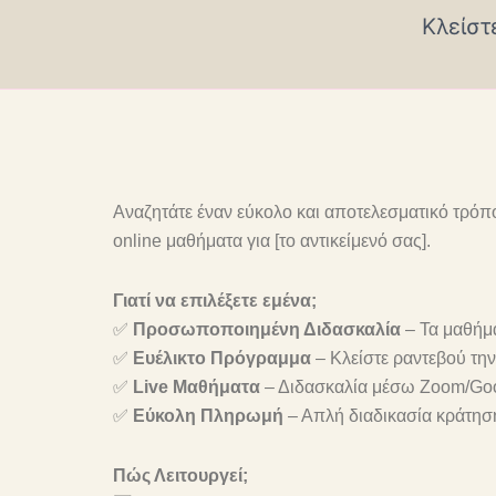
Μετάβαση
Κλείστ
στο
περιεχόμενο
Αναζητάτε έναν εύκολο και αποτελεσματικό τρόπ
online μαθήματα για [το αντικείμενό σας].
Γιατί να επιλέξετε εμένα;
✅
Προσωποποιημένη Διδασκαλία
– Τα μαθήμα
✅
Ευέλικτο Πρόγραμμα
– Κλείστε ραντεβού τη
✅
Live Μαθήματα
– Διδασκαλία μέσω Zoom/Goo
✅
Εύκολη Πληρωμή
– Απλή διαδικασία κράτησ
Πώς Λειτουργεί;