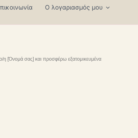
πικοινωνία
Ο λογαριασμός μου
 ο/η [Όνομά σας] και προσφέρω εξατομικευμένα